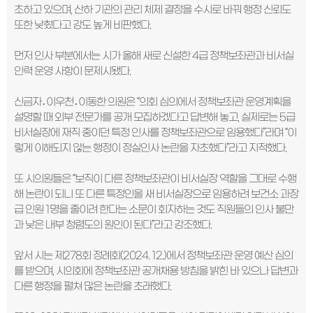
초하고 있으며, 산하 기관의 관리 체제 결정을 수시로 바꿔 행정 신뢰도
또한 낮췄다고 강도 높게 비판했다.
먼저 인사 부분에서는 시가 올해 새로 신설한 4급 정책보좌관과 비서실
인력 운영 사항이 문제시됐다.
신금자․이우천․이동한 의원은 “의회 심의에서 정책보좌관 운영계획을
설명할 때 외부 전문가를 공개 모집하겠다고 답변해 놓고, 실제로는 5급
비서실장에 재직 중이던 특정 인사를 정책보좌관으로 임용했다”라며 “이
렇게 이해되지 않는 행정이 정실인사 논란을 자초했다”라고 지적했다.
또 시의원들은 “보직이 다른 정책보좌관이 비서실장 역할을 그대로 수행
해 논란이 되니 또 다른 특정인을 새 비서실장으로 임용하려 보건소 과장
급 인원 1명을 줄이려 한다는 소문이 회자하는 것도 직원들의 인사 불만
과 낮은 내부 청렴도의 원인이 된다”라고 강조했다.
앞서 시는 제278회 정례회(2024. 12.)에서 정책보좌관 운영 예산 심의
를 받으며, 시의회에 정책보좌관 공개채용 방침을 밝힌 바 있으나 답변과
다른 행정을 펼쳐 많은 논란을 초래했다.