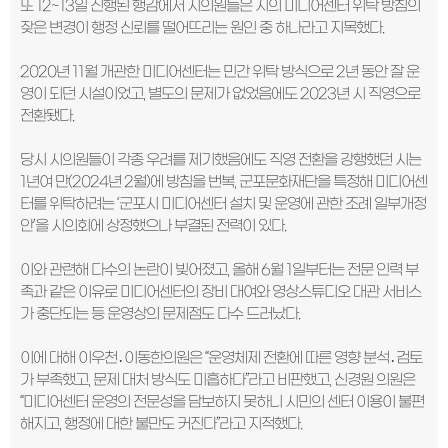
또 12~13일 진행된 행감에서 시의원들은 시의 미디어센터 위탁 방침의
잦은 변경이 행정 신뢰를 떨어뜨리는 원인 중 하나라고 지목했다.
2020년 11월 개관한 미디어센터는 민간 위탁 방식으로 2년 동안 잘 운
영이 되던 시설이었고, 별도의 문제가 없었음에도 2023년 시 직영으로
전환됐다.
당시 시의원들이 각종 우려를 제기했음에도 직영 전환을 강행했던 시는
1년여 만(2024년 2월)에 방침을 번복, 군포문화재단을 특정해 미디어센
터를 위탁하려는 ‘군포시 미디어센터 설치 및 운영에 관한 조례 일부개정
안’을 시의회에 상정했으나 부결된 전력이 있다.
이와 관련해 다수의 논란이 빚어졌고, 올해 6월 1일부터는 전문 인력 부
족과 같은 이유로 미디어센터의 장비 대여와 영상스튜디오 대관 서비스
가 중단되는 등 운영상의 문제점도 다수 드러났다.
이에 대해 이우천․이동한의원은 “운영체제 전환에 따른 영향 분석․검토
가 부족했고, 문제 대처 방식도 미흡하다”라고 비판했고, 신경원 의원은
“미디어센터 운영의 전문성을 담보하지 못하니 시민의 센터 이용이 불편
해지고, 행정에 대한 불만도 커진다”라고 지적했다.