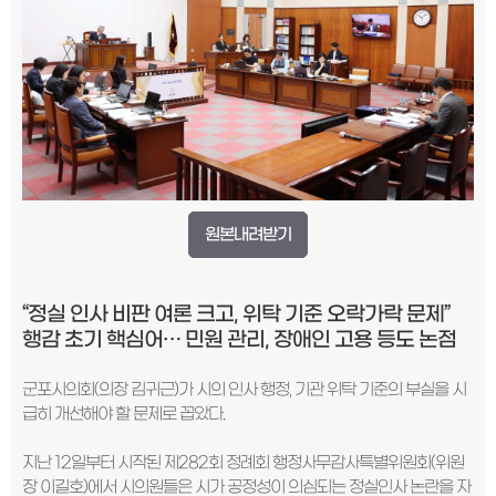
원본내려받기
“
정실 인사 비판 여론 크고
,
위탁 기준 오락가락 문제
”
행감 초기 핵심어
…
민원 관리
,
장애인 고용 등도 논점
군포시의회(의장 김귀근)가 시의 인사 행정, 기관 위탁 기준의 부실을 시
급히 개선해야 할 문제로 꼽았다.
지난 12일부터 시작된 제282회 정례회 행정사무감사특별위원회(위원
장 이길호)에서 시의원들은 시가 공정성이 의심되는 정실인사 논란을 자