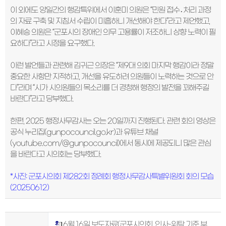
이 외에도 양일간의 행감특위에서 이훈미 의원은 “민원 접수․처리 과정
의 자료 구축 및 지침서 수립이 미흡하니 개선해야 한다”라고 제언했고,
이혜승 의원은 “군포시의 장애인 의무 고용률이 저조하니 상향 노력이 필
요하다”라고 시정을 요구했다.
이런 발언들과 관련해 김귀근 의장은 “제9대 의회 마지막 행감이라 정말
중요한 사항만 지적하고, 개선을 유도하려 의원들이 노력하는 것으로 안
다”라며 “시가 시의원들의 목소리를 더 경청해 행정의 발전을 꾀해주길
바란다”라고 당부했다.
한편, 2025 행정사무감사는 오는 20일까지 진행된다. 관련 회의 영상은
공식 누리집(gunpocouncil.go.kr)과 유튜브 채널
(youtube.com/@gunpocouncil)에서 동시에 제공되니 많은 관심
을 바란다고 시의회는 당부했다.
*사진: 군포시의회 제282회 정례회 행정사무감사특별위원회 회의 모습
(20250612)
6월 16일 보도자료(군포시의회, 인사-위탁 기준 부