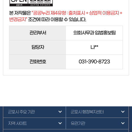
본 저작물은
“공공누리 제4유형 : 출처표시 + 상업적 이용금지 +
변경금지”
조건에 따라 이용할 수 있습니다.
관리부서
의회사무과 입법홍보팀
담당자
나**
전화번호
031-390-8723
군포시 주요 기관
군포시 행정복지센터
지역 사이트
유관기관