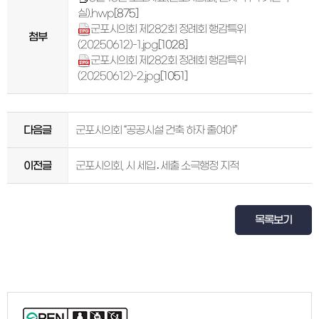
실).hwp
[875]
군포시의회 제282회 정례회 행감특위
첨부
(20250612)-1.jpg
[1028]
군포시의회 제282회 정례회 행감특위
(20250612)-2.jpg
[1051]
다음글
군포시의회 “공공시설 건축 하자 줄여야”
이전글
군포시의회, 시 세입․세출 소극행정 지적
목록보기