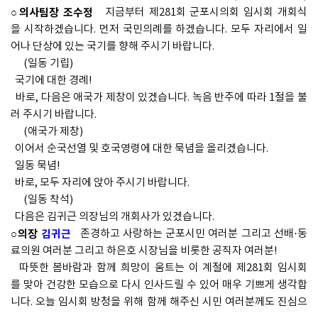
○의사팀장 조수정
지금부터 제281회 군포시의회 임시회 개회식
을 시작하겠습니다. 먼저 국민의례를 하겠습니다. 모두 자리에서 일
어나 단상에 있는 국기를 향해 주시기 바랍니다.
(일동 기립)
국기에 대한 경례!
바로, 다음은 애국가 제창이 있겠습니다. 녹음 반주에 따라 1절을 불
러 주시기 바랍니다.
(애국가 제창)
이어서 순국선열 및 호국영령에 대한 묵념을 올리겠습니다.
일동 묵념!
바로, 모두 자리에 앉아 주시기 바랍니다.
(일동 착석)
다음은 김귀근 의장님의 개회사가 있겠습니다.
○의장
김귀근
존경하고 사랑하는 군포시민 여러분 그리고 선배·동
료의원 여러분 그리고 하은호 시장님을 비롯한 공직자 여러분!
따뜻한 봄바람과 함께 희망이 움트는 이 계절에 제281회 임시회
를 맞아 건강한 모습으로 다시 인사드릴 수 있어 매우 기쁘게 생각합
니다. 오늘 임시회 방청을 위해 함께 해주신 시민 여러분께도 진심으