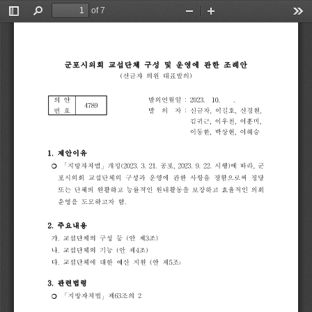
of 7
Toggle
Find
Zoom
Zoom
Too
Sidebar
Out
In
군포시의회
교섭단체
구성
및
운영에
관한
조례안
(
신금자
의원
대표발의
)
발의연월일
:
2023.
10.
.
의
안
4789
발
의
자
:
신금자
,
이길호
,
신경원
,
번
호
김귀근
,
이우천
,
이훈미
,
이동한
,
박상현
,
이혜승
1.
제안이유
「
지방자치법
」
개정
(2023.
3.
21.
공포
,
2023.
9.
22.
시행
)
에
따라
,
군
❍ 
포시의회
교섭단체의
구성과
운영에
관한
사항을
정함으로써
정당
또는
단체의
원활하고
능률적인
원내활동을
보장하고
효율적인
의회
운영을
도모하고자
함
.
2.
주요내용
가
.
교섭단체의
구성
등
(
안
제
3
조
)
나
.
교섭단체의
기능
(
안
제
4
조
)
다
.
교섭단체에
대한
예산
지원
(
안
제
5
조
)
3.
관련법령
「
지방자치법
」
제
63
조의
2
❍ 