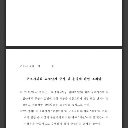
군포시
조례
제
호
군포시의회
교섭단체
구성
및
운영에
관한
조례안
제
1
조
(
목적
)
이
조례는
「
지방자치법
」
제
63
조의
2
에
따라
군포시의회
교
섭단체의
구성과
운영에
관한
사항을
정함으로써
정당
또는
단체의
원
활하고
능률적인
원내활동을
보장함을
목적으로
한다
.
제
2
조
(
정의
)
이
조례에서
“
교섭단체
”
란
군포시의회
(
이하
“
의회
”
라
한다
)
에서
일정
수
이상의
군포시의회
의원
(
이하
“
의원
”
이라
한다
)
들이
의
정활동을
능률적으로
수행하기
위해
구성하는
단체를
말한다
.