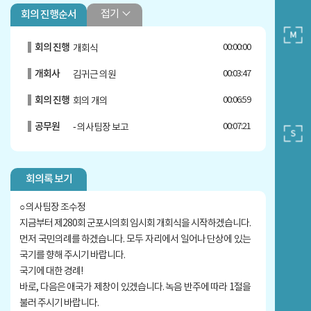
접기
회의 진행순서
회의 진행
00:00:00
개회식
개회사
00:03:47
김귀근 의원
회의 진행
00:06:59
회의 개의
공무원
00:07:21
- 의사팀장 보고
안건
00:10:07
1. 제280회 군포시의회 (임시회) 회
기 결정의 건
회의록 보기
안건
00:10:47
2. 제280회 군포시의회 (임시회) 회
○ 의사팀장 조수정
의록 서명의원 선출의 건
지금부터 제280회 군포시의회 임시회 개회식을 시작하겠습니다.
안건
00:11:14
3. 2025년도 행정사무감사특별위원
먼저 국민의례를 하겠습니다. 모두 자리에서 일어나 단상에 있는
회 구성 결의안
국기를 향해 주시기 바랍니다.
제안설명
00:11:48
박상현 의원
국기에 대한 경례!
바로, 다음은 애국가 제창이 있겠습니다. 녹음 반주에 따라 1절을
안건
00:13:17
4. 2025년도 행정사무감사특별위원
불러 주시기 바랍니다.
회 위원 선임의 건