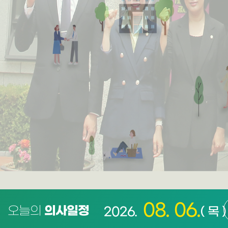
08. 06.
오늘의
의사일정
2026.
( 목 )