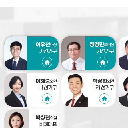
이우천
장경민
의장
부의장
가선거구
가선거구
이혜승
박상현
의원
의원
나 선거구
라 선거구
박상현
의원
비례대표