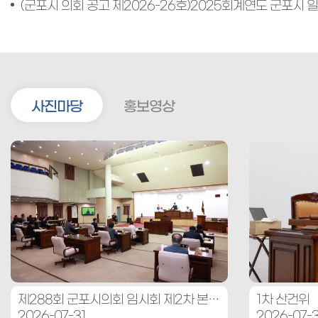
사진마당
홍보영상
제288회 군포시의회 임시회 제2차 본회의
1차 산건위
2026-07-31
2026-07-