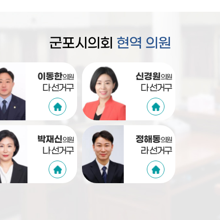
군포시의회
현역 의원
이동한
신경원
의원
의원
다 선거구
다 선거구
박재신
정해동
의원
의원
나 선거구
라 선거구