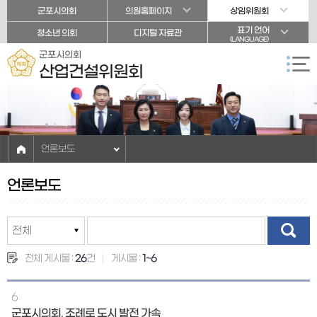
본문바로가기
군포시의회
의원홈페이지
상임위원회
표기 언어
청소년 의회
디지털 자료관
(LANGUAGE)
군포시의회
산업건설위원회
언론보도
언론보도
전체 게시물 :
26
건
게시물 :
1~6
6
군포시의회, 조례로 도시 발전 가속