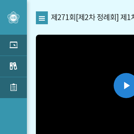
제271회[제2차 정례회] 제
P
V