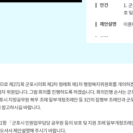
안건
1.
호 
제안설명
이훈
안건
2.
제안설명
박상
질문답변
박상
안건
3.
므로 제271회 군포시의회 제2차 정례회 제1차 행정복지위원회를 개의하
인 
자 위원입니다. 그럼 회의를 진행하도록 하겠습니다. 회의진행 순서는 군포
군포시 지방공무원 복무 조례 일부개정조례안 등 3건의 집행부 조례안과 
제안설명
이혜
점 참고하시길 바랍니다.
안건
4.
정조
1항 「군포시 민원업무담당 공무원 등의 보호 및 지원 조례 일부개정조례안
5.
나오셔서 제안설명해 주시기 바랍니다.