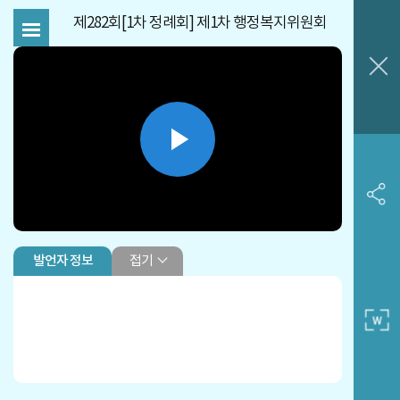
제282회[1차 정례회] 제1차 행정복지위원회
Play
Video
접기
발언자 정보