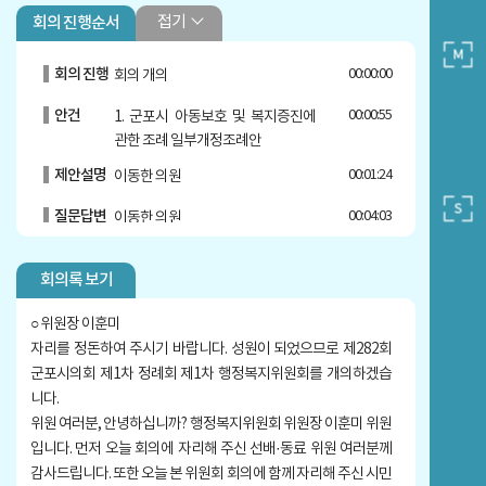
접기
회의 진행순서
회의 진행
00:00:00
회의 개의
안건
00:00:55
1. 군포시 아동보호 및 복지증진에
관한 조례 일부개정조례안
제안설명
00:01:24
이동한 의원
질문답변
00:04:03
이동한 의원
안건
00:04:59
2. 군포시 이스포츠(전자스포츠) 진
회의록 보기
흥 및 지원 조례안
제안설명
00:05:28
박상현 의원
○ 위원장 이훈미
자리를 정돈하여 주시기 바랍니다. 성원이 되었으므로 제282회
질문답변
00:07:52
박상현 의원
군포시의회 제1차 정례회 제1차 행정복지위원회를 개의하겠습
니다.
안건
00:09:48
3. 군포시 공익신고 처리 및 신고자
위원 여러분, 안녕하십니까? 행정복지위원회 위원장 이훈미 위원
보호 등에 관한 조례 일부개정조례
입니다. 먼저 오늘 회의에 자리해 주신 선배·동료 위원 여러분께
안
4. 군포시 데이터 기반 행정 활성화
감사드립니다. 또한 오늘 본 위원회 회의에 함께 자리해 주신 시민