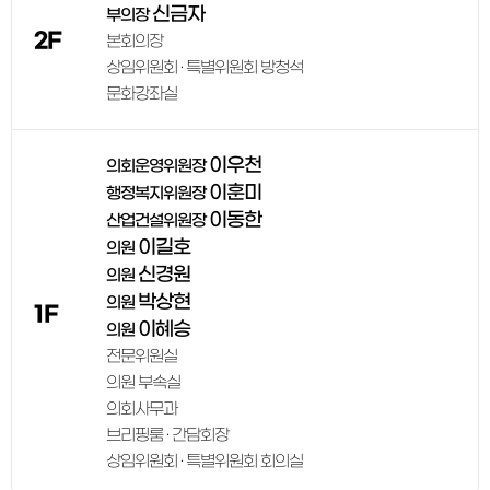
신금자
부의장
2F
본회의장
상임위원회 · 특별위원회 방청석
문화강좌실
이우천
의회운영위원장
이훈미
행정복지위원장
이동한
산업건설위원장
이길호
의원
신경원
의원
박상현
의원
1F
이혜승
의원
전문위원실
의원 부속실
의회사무과
브리핑룸 · 간담회장
상임위원회 · 특별위원회 회의실