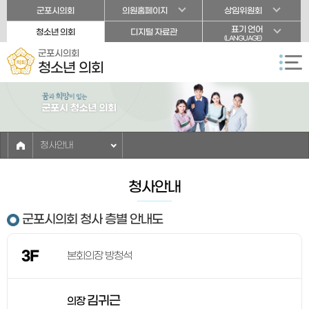
본문바로가기
군포시의회
의원홈페이지
상임위원회
표기 언어
청소년 의회
디지털 자료관
(LANGUAGE)
군포시의회
청소년 의회
청사안내
청사안내
군포시의회 청사 층별 안내도
3F
본회의장 방청석
김귀근
의장