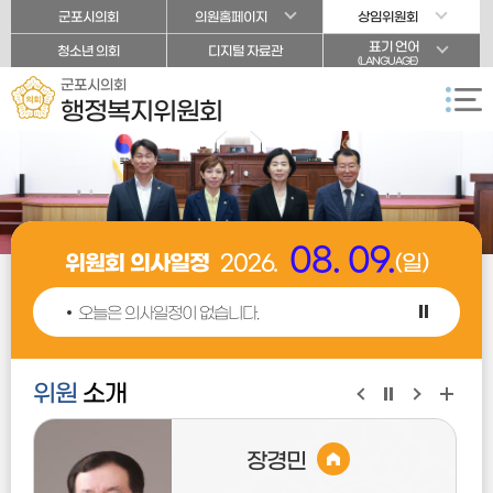
본문바로가기
군포시의회
의원홈페이지
상임위원회
표기 언어
청소년 의회
디지털 자료관
(LANGUAGE)
군포시의회
행정복지위원회
08. 09.
위원회 의사일정
2026.
(일)
오늘은 의사일정이 없습니다.
위원
소개
장경민