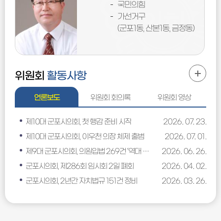
국민의힘
가선거구
)
(군포1동, 산본1동, 금정동)
위원회
활동사항
언론보도
위원회 회의록
위원회 영상
제10대 군포시의회, 첫 행감 준비 시작
2026. 07. 23.
제10대 군포시의회, 이우천 의장 체제 출범
2026. 07. 01.
제9대 군포시의회, 의원입법 269건 ‘역대 최다’
2026. 06. 26.
군포시의회, 제286회 임시회 2일 폐회
2026. 04. 02.
군포시의회, 2년간 자치법규 151건 정비
2026. 03. 26.