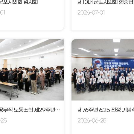
 군포시의회 임시회
제10대 군포시의회 현충탑 
01
2026-07-01
군포시청 공무직 노동조합 제29주년 창립행사
제76주년 6.25 전쟁 기념
-25
2026-06-25