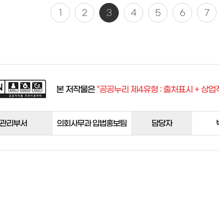
1
2
3
4
5
6
7
본 저작물은
“공공누리 제4유형 : 출처표시 + 상업
관리부서
의회사무과 입법홍보팀
담당자