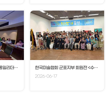
민주평통 아카데미 제9기 통일리더과정
한국미술협회 군포지부 회원전 <수리산의 꿈> 전
2026-06-17