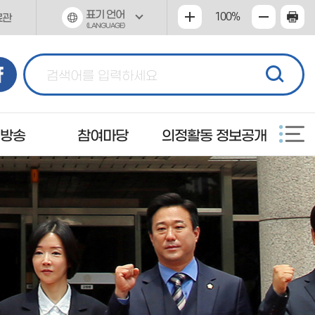
표기 언어
100%
료관
(LANGUAGE)
 방송
참여마당
의정활동 정보공개