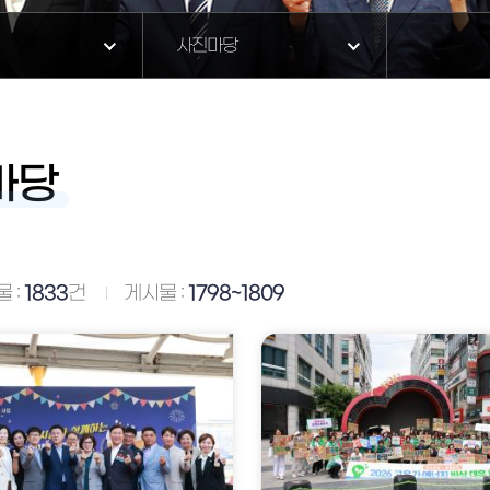
사진마당
마당
 :
1833
건
게시물 :
1798~1809