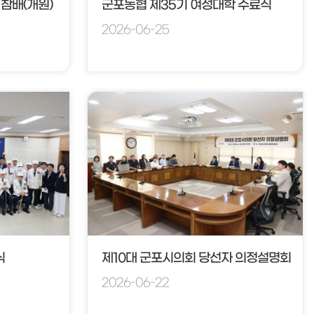
참배(개원)
군포농협 제35기 여성대학 수료식
2026-06-25
식
제10대 군포시의회 당선자 의정설명회
2026-06-22