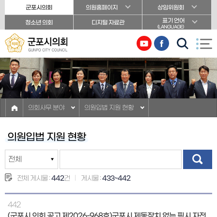
본문바로가기
군포시의회
의원홈페이지
상임위원회
표기 언어
청소년 의회
디지털 자료관
(LANGUAGE)
의회사무 분야
의원입법 지원 현황
의원입법 지원 현황
전체 게시물 :
442
건
게시물 :
433~442
442
(군포시 의회 공고 제2026-968호)군포시 제동장치 없는 픽시 자전