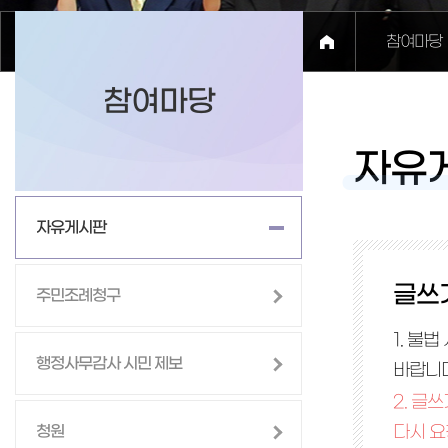
참여마당
참여마당
자유
자유게시판
글쓰
주민조례청구
1. 불
행정사무감사 시민 제보
바랍니다
2. 글
청원
다시 요