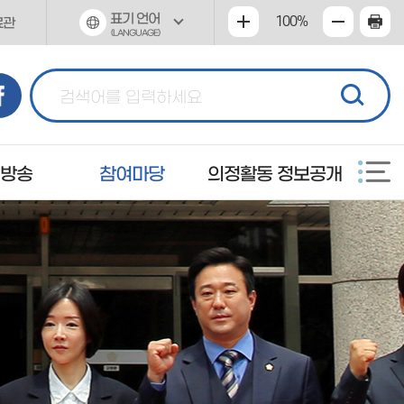
표기 언어
100%
료관
(LANGUAGE)
 방송
참여마당
의정활동 정보공개