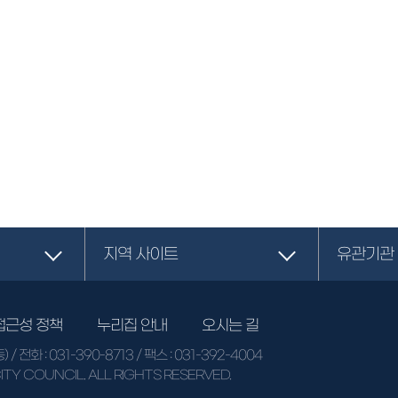
지역 사이트
유관기관
접근성 정책
누리집 안내
오시는 길
동)
/ 전화 :
031-390-8713
/ 팩스 : 031-392-4004
TY COUNCIL. ALL RIGHTS RESERVED.