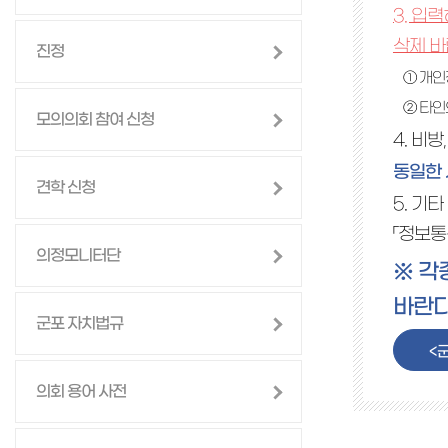
3. 입
삭제 바
진정
① 개인
② 타인
모의의회 참여 신청
4. 비
동일한 
견학 신청
5. 기
「정보통
의정모니터단
※ 각
바란다
군포 자치법규
<
의회 용어 사전