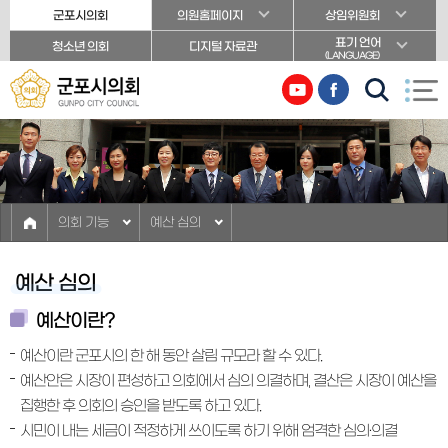
본문바로가기
군포시의회
의원홈페이지
상임위원회
표기 언어
청소년 의회
디지털 자료관
(LANGUAGE)
의회 기능
예산 심의
예산 심의
예산이란?
예산이란 군포시의 한 해 동안 살림 규모라 할 수 있다.
예산안은 시장이 편성하고 의회에서 심의 의결하며, 결산은 시장이 예산을
집행한 후 의회의 승인을 받도록 하고 있다.
시민이 내는 세금이 적정하게 쓰이도록 하기 위해 엄격한 심의·의결