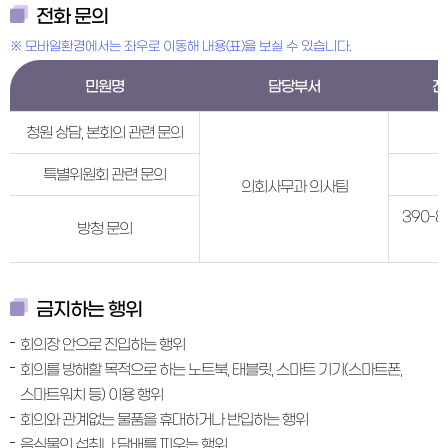
전화 문의
※ 모바일환경에서는 좌우로 이동해 내용(표)을 보실 수 있습니다.
민원명
담당부서
전
청원 상담, 본회의 관련 문의
특별위원회 관련 문의
의회사무과 의사팀
390-87
방청 문의
금지하는 행위
회의장 안으로 진입하는 행위
회의를 방해할 목적으로 하는 노트북, 태블릿, 스마트 기기(스마트폰,
스마트워치 등) 이용 행위
회의와 관계없는 물품을 휴대하거나 반입하는 행위
음식물의 섭취나 담배를 피우는 행위