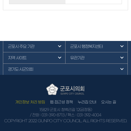
군포시 주요 기관
군포시 행정복지센터
지역 사이트
유관기관
경기도·시군의회
개인정보 처리 방침
웹 접근성 정책
누리집 안내
오시는 길
15829 군포시 청백리길 12(금정동)
/ 전화 :
031-390-8713
/ 팩스 : 031-392-4004
COPYRIGHT 2022 GUNPO CITY COUNCIL. ALL RIGHTS RESERVED.