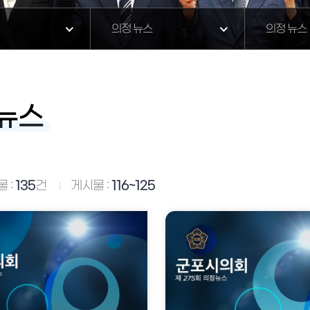
의정 뉴스
의정 뉴스
뉴스
 :
135
건
게시물 :
116~125