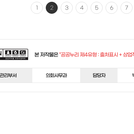
1
2
3
4
5
6
7
본 저작물은
“공공누리 제4유형 : 출처표시 + 상업
관리부서
의회사무과
담당자