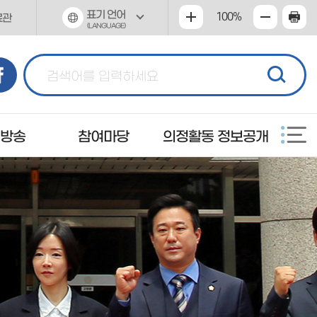
표기 언어
100%
료관
(LANGUAGE)
 방송
참여마당
의정활동 정보공개