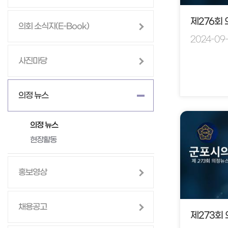
제276회
의회 소식지(E-Book)
2024-09-
사진마당
의정 뉴스
의정 뉴스
현장활동
홍보영상
채용공고
제273회